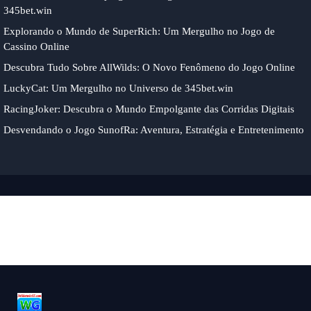
345bet.win
Explorando o Mundo de SuperRich: Um Mergulho no Jogo de
Cassino Online
Descubra Tudo Sobre AllWilds: O Novo Fenômeno do Jogo Online
LuckyCat: Um Mergulho no Universo de 345bet.win
RacingJoker: Descubra o Mundo Empolgante das Corridas Digitais
Desvendando o Jogo SunofRa: Aventura, Estratégia e Entretenimento