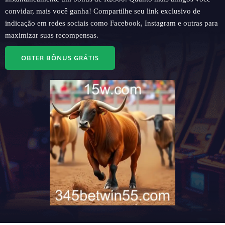
convidar, mais você ganha! Compartilhe seu link exclusivo de
indicação em redes sociais como Facebook, Instagram e outras para
maximizar suas recompensas.
OBTER BÔNUS GRÁTIS