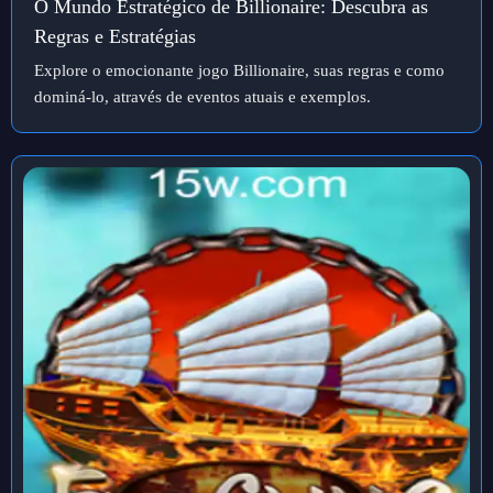
O Mundo Estratégico de Billionaire: Descubra as
Regras e Estratégias
Explore o emocionante jogo Billionaire, suas regras e como
dominá-lo, através de eventos atuais e exemplos.