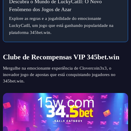
Descubra o Mundo de LuckyCatII: O Novo
Fenômeno dos Jogos de Azar
Explore as regras e a jogabilidade do emocionante
LuckyCatII, um jogo que está ganhando popularidade na
plataforma 345bet.win.
Clube de Recompensas VIP 345bet.win
Mergulhe na emocionante experiência de Clovercoin3x3, o
inovador jogo de apostas que está conquistando jogadores no
345bet.win.