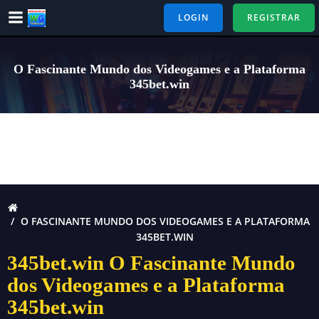
Pular
LOGIN
REGISTRAR
para
o
conteúdo
O Fascinante Mundo dos Videogames e a Plataforma
345bet.win
O FASCINANTE MUNDO DOS VIDEOGAMES E A PLATAFORMA
345BET.WIN
345bet.win O Fascinante Mundo
dos Videogames e a Plataforma
345bet.win