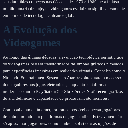
seus humildes começos nas décadas de 1970 e 1980 até a indústria
multibilionária de hoje, os videogames evoluíram significativamente
em termos de tecnologia e alcance global.
A Evolução dos
Videogames
Ao longo das últimas décadas, a evolução tecnológica permitiu que
os videogames fossem transformados de simples gráficos pixelados
para experiências imersivas em realidades virtuais. Consoles como o
Nintendo Entertainment System e o Atari revolucionaram o acesso
dos jogadores aos jogos eletrônicos, enquanto plataformas
modernas como o PlayStation 5 e Xbox Series X oferecem gráficos
de alta definição e capacidades de processamento incríveis.
Com o advento da internet, tornou-se possível conectar jogadores
de todo o mundo em plataformas de jogos online. Este avanço não
só aproximou jogadores, como também sofisticou as opções de