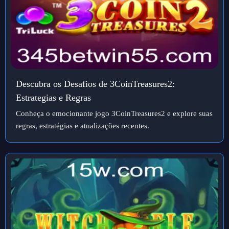
Descubra os Desafios de 3CoinTreasures2:
Estrategias e Regras
Conheça o emocionante jogo 3CoinTreasures2 e explore suas
regras, estratégias e atualizações recentes.