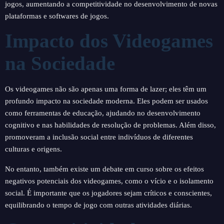
jogos, aumentando a competitividade no desenvolvimento de novas
plataformas e softwares de jogos.
Impacto dos Videogames
na Sociedade
Os videogames não são apenas uma forma de lazer; eles têm um
profundo impacto na sociedade moderna. Eles podem ser usados
como ferramentas de educação, ajudando no desenvolvimento
cognitivo e nas habilidades de resolução de problemas. Além disso,
promoveram a inclusão social entre indivíduos de diferentes
culturas e origens.
No entanto, também existe um debate em curso sobre os efeitos
negativos potenciais dos videogames, como o vício e o isolamento
social. É importante que os jogadores sejam críticos e conscientes,
equilibrando o tempo de jogo com outras atividades diárias.