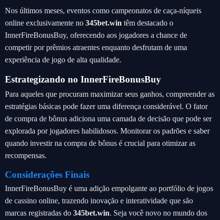
Nos últimos meses, eventos como campeonatos de caça-níqueis
online exclusivamente no
345bet.win
têm destacado o
InnerFireBonusBuy, oferecendo aos jogadores a chance de
competir por prêmios atraentes enquanto desfrutam de uma
experiência de jogo de alta qualidade.
Estrategizando no InnerFireBonusBuy
Para aqueles que procuram maximizar seus ganhos, compreender as
estratégias básicas pode fazer uma diferença considerável. O fator
de compra de bônus adiciona uma camada de decisão que pode ser
explorada por jogadores habilidosos. Monitorar os padrões e saber
quando investir na compra de bônus é crucial para otimizar as
recompensas.
Considerações Finais
InnerFireBonusBuy é uma adição empolgante ao portfólio de jogos
de cassino online, trazendo inovação e interatividade que são
marcas registradas do
345bet.win
. Seja você novo no mundo dos