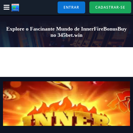
Pular
ENTRAR
CADASTRAR-SE
para
o
conteúdo
Explore o Fascinante Mundo de InnerFireBonusBuy
no 345bet.win