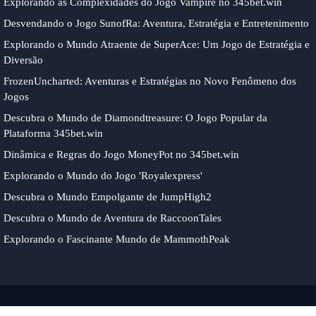
Explorando as Complexidades do Jogo Vampire no 345bet.win
Desvendando o Jogo SunofRa: Aventura, Estratégia e Entretenimento
Explorando o Mundo Atraente de SuperAce: Um Jogo de Estratégia e
Diversão
FrozenUncharted: Aventuras e Estratégias no Novo Fenômeno dos
Jogos
Descubra o Mundo de Diamondtreasure: O Jogo Popular da
Plataforma 345bet.win
Dinâmica e Regras do Jogo MoneyPot no 345bet.win
Explorando o Mundo do Jogo 'Royalexpress'
Descubra o Mundo Empolgante de JumpHigh2
Descubra o Mundo de Aventura de RaccoonTales
Explorando o Fascinante Mundo de MammothPeak