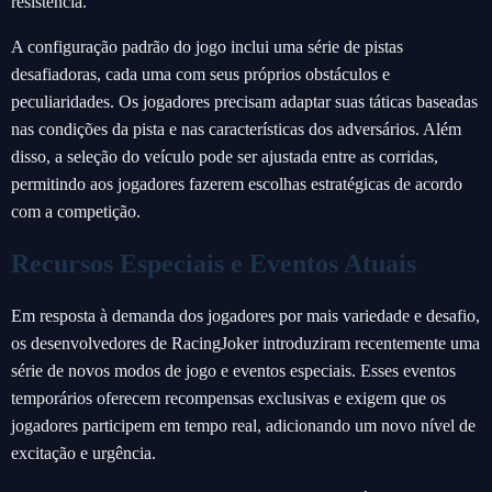
resistência.
A configuração padrão do jogo inclui uma série de pistas
desafiadoras, cada uma com seus próprios obstáculos e
peculiaridades. Os jogadores precisam adaptar suas táticas baseadas
nas condições da pista e nas características dos adversários. Além
disso, a seleção do veículo pode ser ajustada entre as corridas,
permitindo aos jogadores fazerem escolhas estratégicas de acordo
com a competição.
Recursos Especiais e Eventos Atuais
Em resposta à demanda dos jogadores por mais variedade e desafio,
os desenvolvedores de RacingJoker introduziram recentemente uma
série de novos modos de jogo e eventos especiais. Esses eventos
temporários oferecem recompensas exclusivas e exigem que os
jogadores participem em tempo real, adicionando um novo nível de
excitação e urgência.