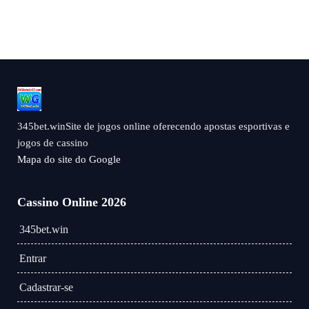
345bet.winSite de jogos online oferecendo apostas esportivas e
jogos de cassino
Mapa do site do Google
Cassino Online 2026
345bet.win
Entrar
Cadastrar-se