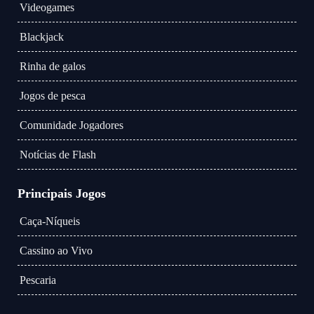
Videogames
Blackjack
Rinha de galos
Jogos de pesca
Comunidade Jogadores
Notícias de Flash
Principais Jogos
Caça-Níqueis
Cassino ao Vivo
Pescaria