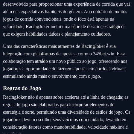
desenvolvido para proporcionar uma experiência de corrida que vai
além das expectativas habituais do gênero. Ao contrário de muitos
jogos de corrida convencionais, onde o foco está apenas na
velocidade, RacingJoker inclui uma série de desafios estratégicos
que exigem habilidades táticas e planejamento cuidadoso.
Uma das características mais atraentes de RacingJoker é sua
integração com plataformas de apostas, como o 345bet.win. Essa
colaboração tem atraído um novo público ao jogo, oferecendo aos
jogadores a oportunidade de fazerem apostas em corridas virtuais,
estimulando ainda mais o envolvimento com o jogo.
Regras do Jogo
RacingJoker não é apenas sobre acelerar até a linha de chegada; as
regras do jogo são elaboradas para incorporar elementos de
estratégia e sorte, permitindo uma diversidade de estilos de jogo. Os
jogadores devem escolher seus veículos com cuidado, levando em
consideração fatores como manobrabilidade, velocidade máxima e