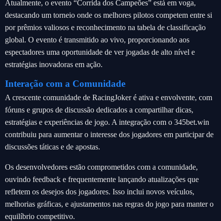
Atualmente, o evento “Corrida dos Campeões” está em voga,
destacando um torneio onde os melhores pilotos competem entre si
por prêmios valiosos e reconhecimento na tabela de classificação
global. O evento é transmitido ao vivo, proporcionando aos
espectadores uma oportunidade de ver jogadas de alto nível e
estratégias inovadoras em ação.
Interação com a Comunidade
A crescente comunidade de RacingJoker é ativa e envolvente, com
fóruns e grupos de discussão dedicados a compartilhar dicas,
estratégias e experiências de jogo. A integração com o 345bet.win
contribuiu para aumentar o interesse dos jogadores em participar de
discussões táticas e de apostas.
Os desenvolvedores estão comprometidos com a comunidade,
ouvindo feedback e frequentemente lançando atualizações que
refletem os desejos dos jogadores. Isso inclui novos veículos,
melhorias gráficas, e ajustamentos nas regras do jogo para manter o
equilíbrio competitivo.