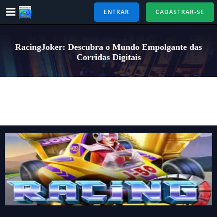
Pular
ENTRAR
CADASTRAR-SE
para
o
conteúdo
RacingJoker: Descubra o Mundo Empolgante das
Corridas Digitais