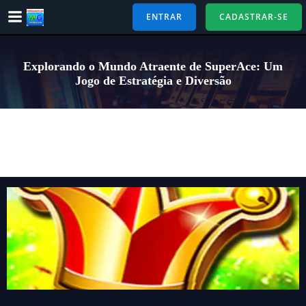
Pular
ENTRAR
CADASTRAR-SE
para
o
conteúdo
Explorando o Mundo Atraente de SuperAce: Um
Jogo de Estratégia e Diversão