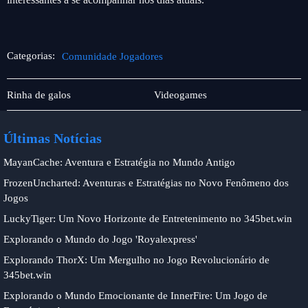
Categorias:
Comunidade Jogadores
Blackjack
Comunidade
Rinha de galos
Videogames
Jogadores
Últimas Notícias
MayanCache: Aventura e Estratégia no Mundo Antigo
FrozenUncharted: Aventuras e Estratégias no Novo Fenômeno dos
Jogos
LuckyTiger: Um Novo Horizonte de Entretenimento no 345bet.win
Explorando o Mundo do Jogo 'Royalexpress'
Explorando ThorX: Um Mergulho no Jogo Revolucionário de
345bet.win
Explorando o Mundo Emocionante de InnerFire: Um Jogo de