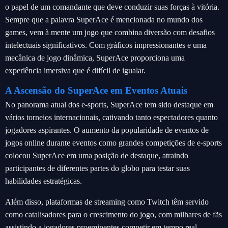
o papel de um comandante que deve conduzir suas forças à vitória.
Sempre que a palavra SuperAce é mencionada no mundo dos
games, vem à mente um jogo que combina diversão com desafios
intelectuais significativos. Com gráficos impressionantes e uma
mecânica de jogo dinâmica, SuperAce proporciona uma
experiência imersiva que é difícil de igualar.
A Ascensão do SuperAce em Eventos Atuais
No panorama atual dos e-sports, SuperAce tem sido destaque em
vários torneios internacionais, cativando tanto espectadores quanto
jogadores aspirantes. O aumento da popularidade de eventos de
jogos online durante eventos como grandes competições de e-sports
colocou SuperAce em uma posição de destaque, atraindo
participantes de diferentes partes do globo para testar suas
habilidades estratégicas.
Além disso, plataformas de streaming como Twitch têm servido
como catalisadores para o crescimento do jogo, com milhares de fãs
assistindo a jogadores proeminentes competir em tempo real.