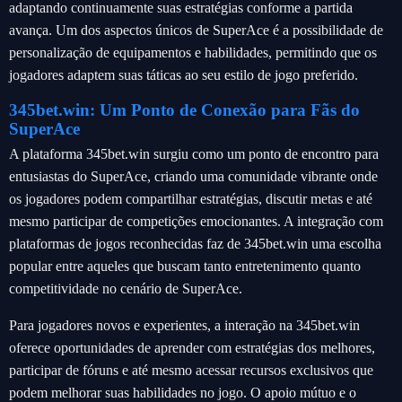
adaptando continuamente suas estratégias conforme a partida
avança. Um dos aspectos únicos de SuperAce é a possibilidade de
personalização de equipamentos e habilidades, permitindo que os
jogadores adaptem suas táticas ao seu estilo de jogo preferido.
345bet.win: Um Ponto de Conexão para Fãs do
SuperAce
A plataforma 345bet.win surgiu como um ponto de encontro para
entusiastas do SuperAce, criando uma comunidade vibrante onde
os jogadores podem compartilhar estratégias, discutir metas e até
mesmo participar de competições emocionantes. A integração com
plataformas de jogos reconhecidas faz de 345bet.win uma escolha
popular entre aqueles que buscam tanto entretenimento quanto
competitividade no cenário de SuperAce.
Para jogadores novos e experientes, a interação na 345bet.win
oferece oportunidades de aprender com estratégias dos melhores,
participar de fóruns e até mesmo acessar recursos exclusivos que
podem melhorar suas habilidades no jogo. O apoio mútuo e o