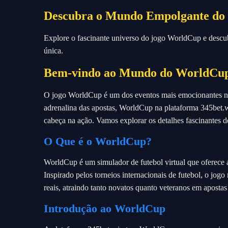
Descubra o Mundo Empolgante do
Explore o fascinante universo do jogo WorldCup e descu
única.
Bem-vindo ao Mundo do WorldCu
O jogo WorldCup é um dos eventos mais emocionantes no
adrenalina das apostas, WorldCup na plataforma 345bet.w
cabeça na ação. Vamos explorar os detalhes fascinantes 
O Que é o WorldCup?
WorldCup é um simulador de futebol virtual que oferece 
Inspirado pelos torneios internacionais de futebol, o jog
reais, atraindo tanto novatos quanto veteranos em apostas
Introdução ao WorldCup