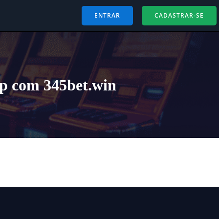
ENTRAR
CADASTRAR-SE
p com 345bet.win