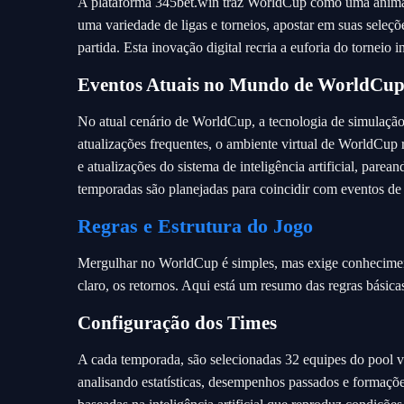
A plataforma 345bet.win traz WorldCup como uma animaç
uma variedade de ligas e torneios, apostar em suas sele
partida. Esta inovação digital recria a euforia do tornei
Eventos Atuais no Mundo de WorldCu
No atual cenário de WorldCup, a tecnologia de simulação
atualizações frequentes, o ambiente virtual de WorldCup 
e atualizações do sistema de inteligência artificial, pa
temporadas são planejadas para coincidir com eventos de f
Regras e Estrutura do Jogo
Mergulhar no WorldCup é simples, mas exige conhecimento
claro, os retornos. Aqui está um resumo das regras básica
Configuração dos Times
A cada temporada, são selecionadas 32 equipes do pool vir
analisando estatísticas, desempenhos passados e formações