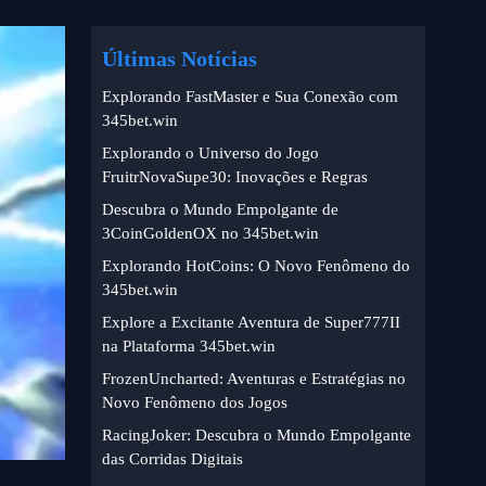
Últimas Notícias
Explorando FastMaster e Sua Conexão com
345bet.win
Explorando o Universo do Jogo
FruitrNovaSupe30: Inovações e Regras
Descubra o Mundo Empolgante de
3CoinGoldenOX no 345bet.win
Explorando HotCoins: O Novo Fenômeno do
345bet.win
Explore a Excitante Aventura de Super777II
na Plataforma 345bet.win
FrozenUncharted: Aventuras e Estratégias no
Novo Fenômeno dos Jogos
RacingJoker: Descubra o Mundo Empolgante
das Corridas Digitais