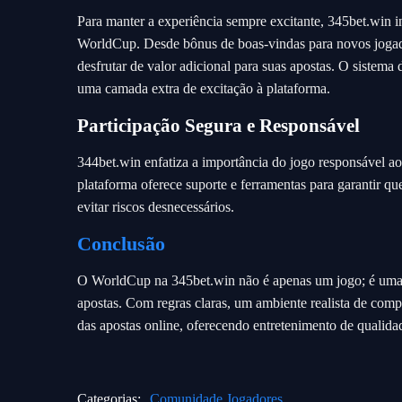
Para manter a experiência sempre excitante, 345bet.win 
WorldCup. Desde bônus de boas-vindas para novos jogado
desfrutar de valor adicional para suas apostas. O sistem
uma camada extra de excitação à plataforma.
Participação Segura e Responsável
344bet.win enfatiza a importância do jogo responsável ao 
plataforma oferece suporte e ferramentas para garantir q
evitar riscos desnecessários.
Conclusão
O WorldCup na 345bet.win não é apenas um jogo; é uma 
apostas. Com regras claras, um ambiente realista de com
das apostas online, oferecendo entretenimento de qualid
Categorias:
Comunidade Jogadores