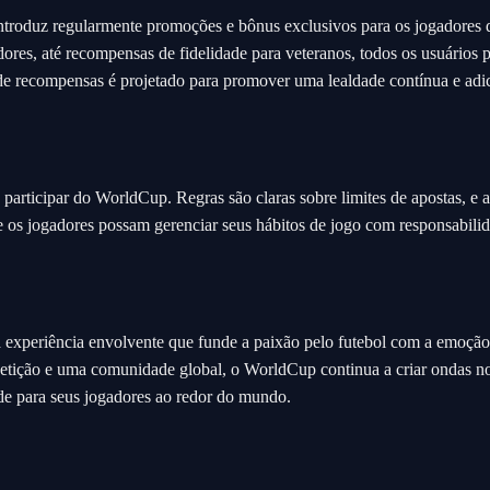
introduz regularmente promoções e bônus exclusivos para os jogadores 
res, até recompensas de fidelidade para veteranos, todos os usuários
a de recompensas é projetado para promover uma lealdade contínua e adi
participar do WorldCup. Regras são claras sobre limites de apostas, e a
ue os jogadores possam gerenciar seus hábitos de jogo com responsabili
experiência envolvente que funde a paixão pelo futebol com a emoção
petição e uma comunidade global, o WorldCup continua a criar ondas n
ade para seus jogadores ao redor do mundo.