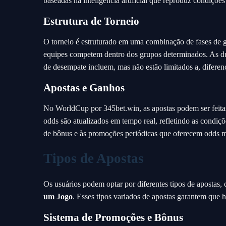
baseadas na inteligência artificial que reproduz condiçõ
Estrutura de Torneio
O torneio é estruturado em uma combinação de fases de gr
equipes competem dentro dos grupos determinados. As dua
de desempate incluem, mas não estão limitados a, difere
Apostas e Ganhos
No WorldCup por 345bet.win, as apostas podem ser feitas 
odds são atualizados em tempo real, refletindo as condiç
de bônus e às promoções periódicas que oferecem odds m
Tipos de Apostas
Os usuários podem optar por diferentes tipos de apostas
um Jogo
. Esses tipos variados de apostas garantem que h
Sistema de Promoções e Bônus