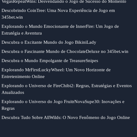
VegasRepeatWins: Desvendando o Jogo de Sucesso do Momento
Descobrindo CoinTree: Uma Nova Experiência de Jogo em
345bet.win
Explorando o Mundo Emocionante de InnerFire: Um Jogo de
Estratégia e Aventura
Descubra o Excitante Mundo do Jogo BikiniLady
Descubra o Fascinante Mundo de ChocolateDeluxe no 345bet.win
Descubra o Mundo Empolgante de TreasureSnipes
Explorando MrFirstLuckyWheel: Um Novo Horizonte de
Entretenimento Online
Explorando o Universo de FireChibi2: Regras, Estratégias e Eventos
Atualizados
Explorando o Universo do Jogo FruitrNovaSupe30: Inovações e
Regras
Descubra Tudo Sobre AllWilds: O Novo Fenômeno do Jogo Online