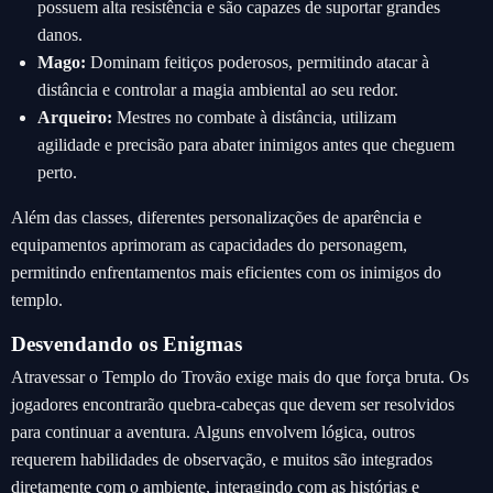
possuem alta resistência e são capazes de suportar grandes
danos.
Mago:
Dominam feitiços poderosos, permitindo atacar à
distância e controlar a magia ambiental ao seu redor.
Arqueiro:
Mestres no combate à distância, utilizam
agilidade e precisão para abater inimigos antes que cheguem
perto.
Além das classes, diferentes personalizações de aparência e
equipamentos aprimoram as capacidades do personagem,
permitindo enfrentamentos mais eficientes com os inimigos do
templo.
Desvendando os Enigmas
Atravessar o Templo do Trovão exige mais do que força bruta. Os
jogadores encontrarão quebra-cabeças que devem ser resolvidos
para continuar a aventura. Alguns envolvem lógica, outros
requerem habilidades de observação, e muitos são integrados
diretamente com o ambiente, interagindo com as histórias e