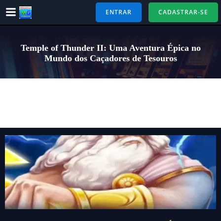
Pular
ENTRAR
CADASTRAR-SE
para
o
conteúdo
Temple of Thunder II: Uma Aventura Épica no
Mundo dos Caçadores de Tesouros