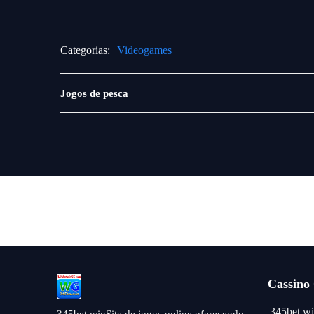
Categorias:
Videogames
Rinha
Jogos de pesca
de
galos
Cassino
345bet.w