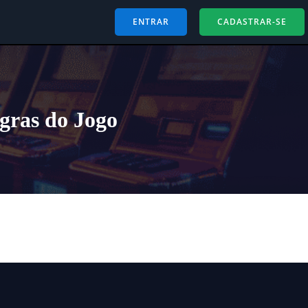
ENTRAR
CADASTRAR-SE
gras do Jogo