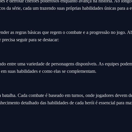
s e derrotar chefões poderosos enquanto avança na história. Ao longo
os da série, cada um trazendo suas próprias habilidades únicas para a e
der as regras básicas que regem o combate e a progressão no jogo. A
precisa seguir para se destacar:
ndo entre uma variedade de personagens disponíveis. As equipes podem 
e em suas habilidades e como elas se complementam.
a batalha. Cada combate é baseado em turnos, onde jogadores devem de
ecimento detalhado das habilidades de cada herói é essencial para ma