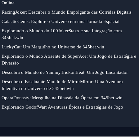
Online
RacingJoker: Descubra o Mundo Empolgante das Corridas Digitais
GalacticGems: Explore o Universo em uma Jornada Espacial
Explorando o Mundo do 100JokerStaxx e sua Integração com
345bet.win
LuckyCat: Um Mergulho no Universo de 345bet.win
Explorando o Mundo Atraente de SuperAce: Um Jogo de Estratégia e
Diversão
Descubra o Mundo de YummyTrickorTreat: Um Jogo Encantador
Descubra o Fascinante Mundo de MirrorMirror: Uma Aventura
Interativa no Universo de 345bet.win
OperaDynasty: Mergulhe na Dinastia da Ópera em 345bet.win
Explorando GodofWar: Aventuras Épicas e Estratégias de Jogo