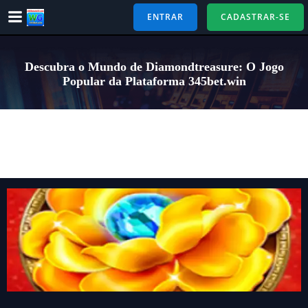
Pular
ENTRAR
CADASTRAR-SE
para
o
conteúdo
Descubra o Mundo de Diamondtreasure: O Jogo
Popular da Plataforma 345bet.win