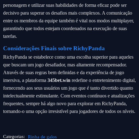
personagem e utilizar suas habilidades de forma eficaz pode ser
decisivo para superar os desafios mais complexos. A comunicação
entre os membros da equipe também é vital nos modos multiplayer,
garantindo que todos estejam coordenados na execução de suas
tarefas.
Considerações Finais sobre RichyPanda
RichyPanda se estabelece como uma escolha superior para aqueles
que buscam um jogo desafiador, mas altamente recompensador.
Através de suas regras bem definidas e da experiência de jogo
imersiva, a plataforma
345bet.win
redefine o entretenimento digital,
fornecendo aos seus usuários um jogo que é tanto divertido quanto
intelectualmente estimulante. Com eventos contínuos e atualizações
frequentes, sempre há algo novo para explorar em RichyPanda,
tornando-o uma opção irresistível para jogadores de todos os níveis.
Categorias:
Rinha de galos