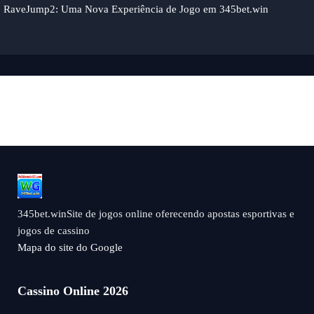
RaveJump2: Uma Nova Experiência de Jogo em 345bet.win
345bet.winSite de jogos online oferecendo apostas esportivas e
jogos de cassino
Mapa do site do Google
Cassino Online 2026