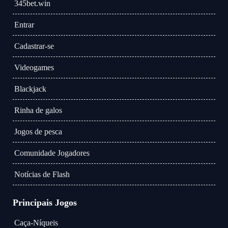
345bet.win
Entrar
Cadastrar-se
Videogames
Blackjack
Rinha de galos
Jogos de pesca
Comunidade Jogadores
Notícias de Flash
Principais Jogos
Caça-Níqueis