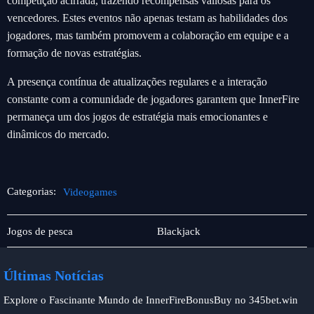
competição acirrada, trazendo recompensas valiosas para os
vencedores. Estes eventos não apenas testam as habilidades dos
jogadores, mas também promovem a colaboração em equipe e a
formação de novas estratégias.
A presença contínua de atualizações regulares e a interação
constante com a comunidade de jogadores garantem que InnerFire
permaneça um dos jogos de estratégia mais emocionantes e
dinâmicos do mercado.
Categorias:
Videogames
Rinha
Videogames
Jogos de pesca
Blackjack
de
galos
Últimas Notícias
Explore o Fascinante Mundo de InnerFireBonusBuy no 345bet.win