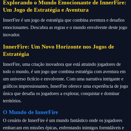
Explorando o Mundo Emocionante de InnerFire:
Um Jogo de Estratégia e Aventura
InnerFire é um jogo de estratégia que combina aventura e desafios
emocionantes. Descubra as regras e o mundo envolvente deste jogo
inovador.
InnerFire: Um Novo Horizonte nos Jogos de
Estratégia
InnerFire, uma criação inovadora que está atraindo jogadores de
todo o mundo, é um jogo que combina estratégia com aventura em
um universo fictício e envolvente. Com uma narrativa intrigante e
gráficos impressionantes, InnerFire oferece uma experiência de jogo
única que desafia os jogadores a explorar, conquistar e dominar
territórios.
O Mundo de InnerFire
O cenário de InnerFire é um mundo fantástico onde os jogadores
embarcam em missões épicas, enfrentando inimigos formidáveis e