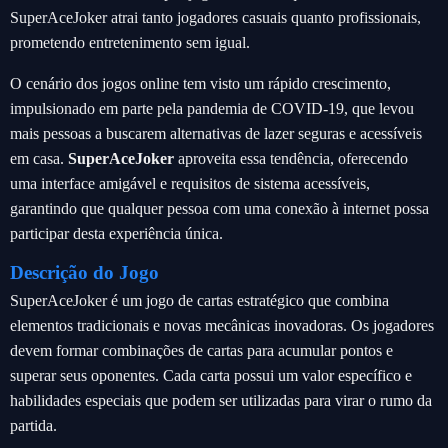
SuperAceJoker atrai tanto jogadores casuais quanto profissionais,
prometendo entretenimento sem igual.
O cenário dos jogos online tem visto um rápido crescimento,
impulsionado em parte pela pandemia de COVID-19, que levou
mais pessoas a buscarem alternativas de lazer seguras e acessíveis
em casa.
SuperAceJoker
aproveita essa tendência, oferecendo
uma interface amigável e requisitos de sistema acessíveis,
garantindo que qualquer pessoa com uma conexão à internet possa
participar desta experiência única.
Descrição do Jogo
SuperAceJoker é um jogo de cartas estratégico que combina
elementos tradicionais e novas mecânicas inovadoras. Os jogadores
devem formar combinações de cartas para acumular pontos e
superar seus oponentes. Cada carta possui um valor específico e
habilidades especiais que podem ser utilizadas para virar o rumo da
partida.