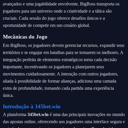
avançados e uma jogabilidade envolvente, BigBoss transporta os
jogadores para um universo onde a criatividade e a tática são
cruciais. Cada sessão do jogo oferece desafios únicos e a
oportunidade de competir em um cenário global.
Mecânicas do Jogo
Em BigBoss, os jogadores devem gerenciar recursos, expandir seus
territórios e se engajar em batalhas para se tornarem os melhores. A
integração perfeita de elementos estratégicos torna cada decisão
importante, incentivando os jogadores a planejarem seus
movimentos cuidadosamente. A interação com outros jogadores,
aliada à possibilidade de formar alianças, adiciona uma camada
extra de profundidade, tornando cada partida uma experiência
única.
Introdução à 345bet.win
A plataforma
345bet.win
é uma das principais inovações no mundo
das apostas online, oferecendo aos jogadores uma interface segura e