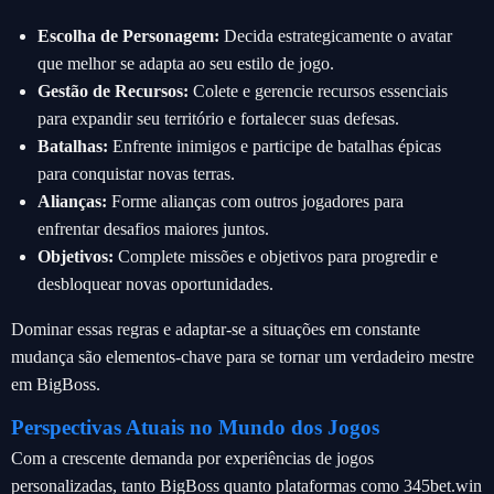
Escolha de Personagem:
Decida estrategicamente o avatar
que melhor se adapta ao seu estilo de jogo.
Gestão de Recursos:
Colete e gerencie recursos essenciais
para expandir seu território e fortalecer suas defesas.
Batalhas:
Enfrente inimigos e participe de batalhas épicas
para conquistar novas terras.
Alianças:
Forme alianças com outros jogadores para
enfrentar desafios maiores juntos.
Objetivos:
Complete missões e objetivos para progredir e
desbloquear novas oportunidades.
Dominar essas regras e adaptar-se a situações em constante
mudança são elementos-chave para se tornar um verdadeiro mestre
em BigBoss.
Perspectivas Atuais no Mundo dos Jogos
Com a crescente demanda por experiências de jogos
personalizadas, tanto BigBoss quanto plataformas como 345bet.win