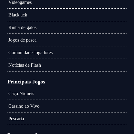
Videogames
Blackjack
Rinha de galos
Jogos de pesca
Comunidade Jogadores
Notícias de Flash
Principais Jogos
Caça-Níqueis
Cassino ao Vivo
Pescaria