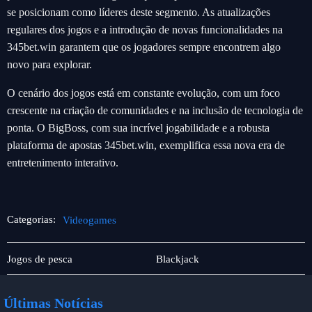
se posicionam como líderes deste segmento. As atualizações
regulares dos jogos e a introdução de novas funcionalidades na
345bet.win garantem que os jogadores sempre encontrem algo
novo para explorar.
O cenário dos jogos está em constante evolução, com um foco
crescente na criação de comunidades e na inclusão de tecnologia de
ponta. O BigBoss, com sua incrível jogabilidade e a robusta
plataforma de apostas 345bet.win, exemplifica essa nova era de
entretenimento interativo.
Categorias:
Videogames
Rinha
Videogames
Jogos de pesca
Blackjack
de
galos
Últimas Notícias