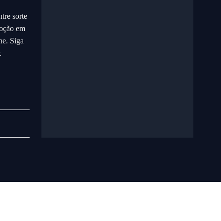
tre sorte
moção em
ne. Siga
.