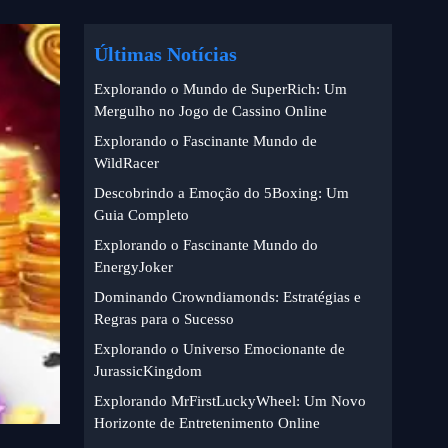
Últimas Notícias
Explorando o Mundo de SuperRich: Um
Mergulho no Jogo de Cassino Online
Explorando o Fascinante Mundo de
WildRacer
Descobrindo a Emoção do 5Boxing: Um
Guia Completo
Explorando o Fascinante Mundo do
EnergyJoker
Dominando Crowndiamonds: Estratégias e
Regras para o Sucesso
Explorando o Universo Emocionante de
JurassicKingdom
Explorando MrFirstLuckyWheel: Um Novo
Horizonte de Entretenimento Online