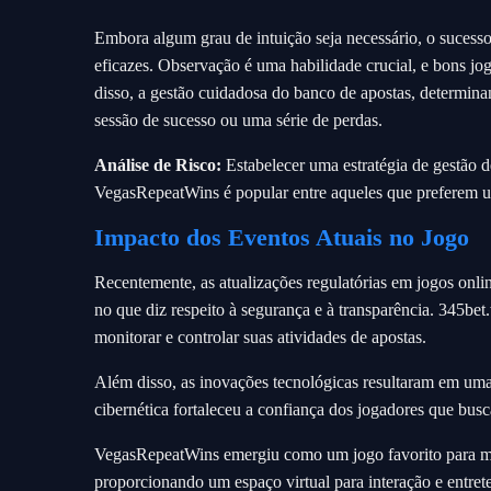
Embora algum grau de intuição seja necessário, o suces
eficazes. Observação é uma habilidade crucial, e bons j
disso, a gestão cuidadosa do banco de apostas, determina
sessão de sucesso ou uma série de perdas.
Análise de Risco:
Estabelecer uma estratégia de gestão de
VegasRepeatWins é popular entre aqueles que preferem um
Impacto dos Eventos Atuais no Jogo
Recentemente, as atualizações regulatórias em jogos onli
no que diz respeito à segurança e à transparência. 345be
monitorar e controlar suas atividades de apostas.
Além disso, as inovações tecnológicas resultaram em uma
cibernética fortaleceu a confiança dos jogadores que bus
VegasRepeatWins emergiu como um jogo favorito para mu
proporcionando um espaço virtual para interação e entret