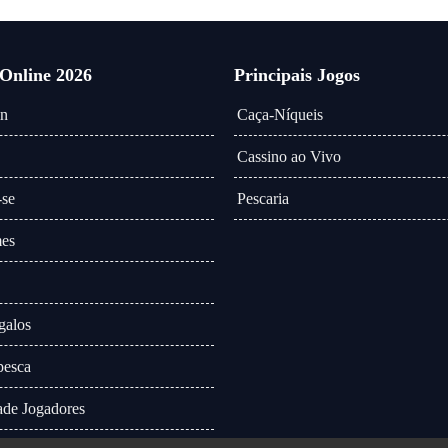
 Online 2026
Principais Jogos
in
Caça-Níqueis
Cassino ao Vivo
-se
Pescaria
es
galos
pesca
de Jogadores