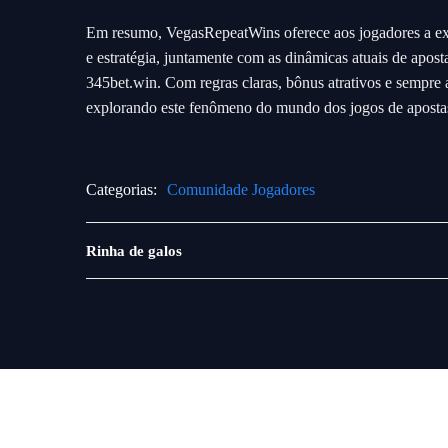
Em resumo, VegasRepeatWins oferece aos jogadores a expe
e estratégia, juntamente com as dinâmicas atuais de apo
345bet.win. Com regras claras, bônus atrativos e sempre 
explorando este fenômeno do mundo dos jogos de apostas
Categorias:
Comunidade Jogadores
Blackjack
Rinha de galos