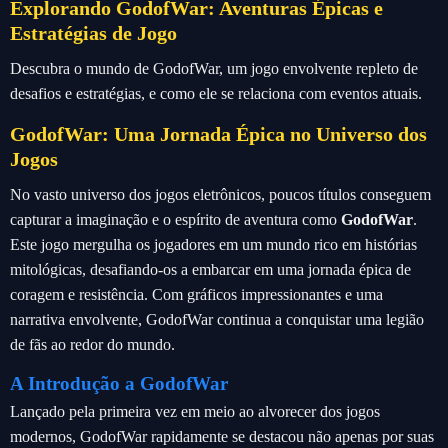
Explorando GodofWar: Aventuras Épicas e
Estratégias de Jogo
Descubra o mundo de GodofWar, um jogo envolvente repleto de
desafios e estratégias, e como ele se relaciona com eventos atuais.
GodofWar: Uma Jornada Épica no Universo dos
Jogos
No vasto universo dos jogos eletrônicos, poucos títulos conseguem
capturar a imaginação e o espírito de aventura como
GodofWar
.
Este jogo mergulha os jogadores em um mundo rico em histórias
mitológicas, desafiando-os a embarcar em uma jornada épica de
coragem e resistência. Com gráficos impressionantes e uma
narrativa envolvente, GodofWar continua a conquistar uma legião
de fãs ao redor do mundo.
A Introdução a GodofWar
Lançado pela primeira vez em meio ao alvorecer dos jogos
modernos, GodofWar rapidamente se destacou não apenas por suas