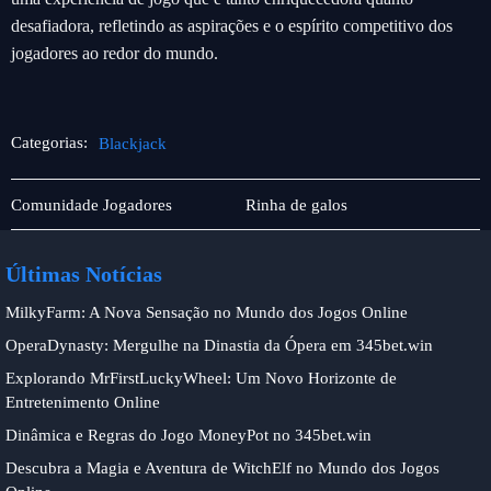
desafiadora, refletindo as aspirações e o espírito competitivo dos
jogadores ao redor do mundo.
Categorias:
Blackjack
Jogos
Blackjack
Comunidade Jogadores
Rinha de galos
de
pesca
Últimas Notícias
MilkyFarm: A Nova Sensação no Mundo dos Jogos Online
OperaDynasty: Mergulhe na Dinastia da Ópera em 345bet.win
Explorando MrFirstLuckyWheel: Um Novo Horizonte de
Entretenimento Online
Dinâmica e Regras do Jogo MoneyPot no 345bet.win
Descubra a Magia e Aventura de WitchElf no Mundo dos Jogos