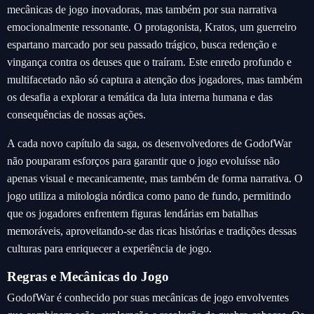
mecânicas de jogo inovadoras, mas também por sua narrativa
emocionalmente ressonante. O protagonista, Kratos, um guerreiro
espartano marcado por seu passado trágico, busca redenção e
vingança contra os deuses que o traíram. Este enredo profundo e
multifacetado não só captura a atenção dos jogadores, mas também
os desafia a explorar a temática da luta interna humana e das
consequências de nossas ações.
A cada novo capítulo da saga, os desenvolvedores de GodofWar
não pouparam esforços para garantir que o jogo evoluísse não
apenas visual e mecanicamente, mas também de forma narrativa. O
jogo utiliza a mitologia nórdica como pano de fundo, permitindo
que os jogadores enfrentem figuras lendárias em batalhas
memoráveis, aproveitando-se das ricas histórias e tradições dessas
culturas para enriquecer a experiência de jogo.
Regras e Mecânicas do Jogo
GodofWar é conhecido por suas mecânicas de jogo envolventes