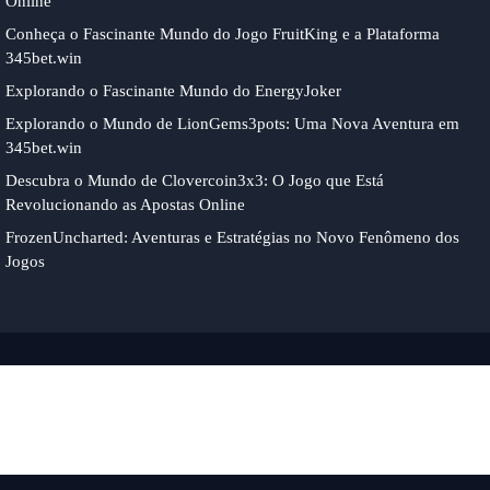
Online
Conheça o Fascinante Mundo do Jogo FruitKing e a Plataforma
345bet.win
Explorando o Fascinante Mundo do EnergyJoker
Explorando o Mundo de LionGems3pots: Uma Nova Aventura em
345bet.win
Descubra o Mundo de Clovercoin3x3: O Jogo que Está
Revolucionando as Apostas Online
FrozenUncharted: Aventuras e Estratégias no Novo Fenômeno dos
Jogos